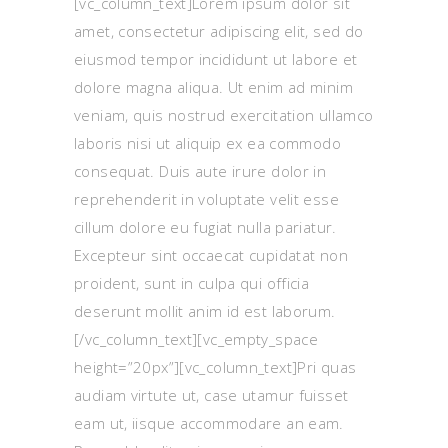
[vc_column_text]Lorem ipsum dolor sit
amet, consectetur adipiscing elit, sed do
eiusmod tempor incididunt ut labore et
dolore magna aliqua. Ut enim ad minim
veniam, quis nostrud exercitation ullamco
laboris nisi ut aliquip ex ea commodo
consequat. Duis aute irure dolor in
reprehenderit in voluptate velit esse
cillum dolore eu fugiat nulla pariatur.
Excepteur sint occaecat cupidatat non
proident, sunt in culpa qui officia
deserunt mollit anim id est laborum.
[/vc_column_text][vc_empty_space
height=”20px”][vc_column_text]Pri quas
audiam virtute ut, case utamur fuisset
eam ut, iisque accommodare an eam.