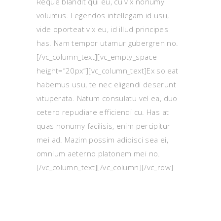
Reque blandit qui eu, cu vix nonumy
volumus. Legendos intellegam id usu,
vide oporteat vix eu, id illud principes
has. Nam tempor utamur gubergren no.
[/vc_column_text][vc_empty_space
height=”20px”][vc_column_text]Ex soleat
habemus usu, te nec eligendi deserunt
vituperata. Natum consulatu vel ea, duo
cetero repudiare efficiendi cu. Has at
quas nonumy facilisis, enim percipitur
mei ad. Mazim possim adipisci sea ei,
omnium aeterno platonem mei no.
[/vc_column_text][/vc_column][/vc_row]