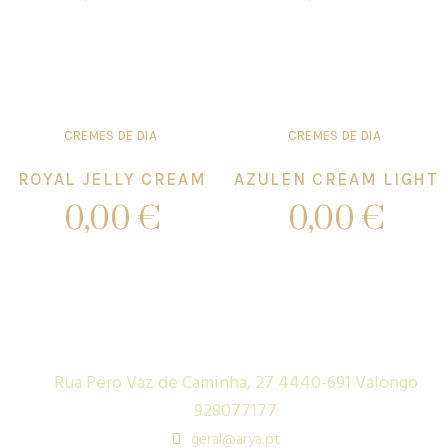
Add to cart
Add to cart
CREMES DE DIA
CREMES DE DIA
ROYAL JELLY CREAM
AZULEN CREAM LIGHT
0,00
€
0,00
€
Add to cart
Add to cart
Rua Pêro Vaz de Caminha, 27 4440-691 Valongo
928077177
geral@arya.pt