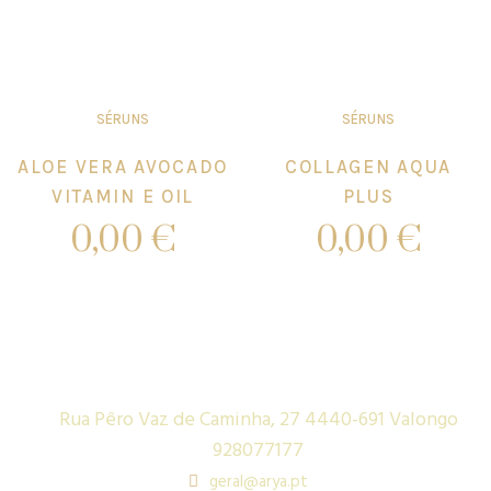
Add to cart
Add to cart
SÉRUNS
SÉRUNS
ALOE VERA AVOCADO
COLLAGEN AQUA
VITAMIN E OIL
PLUS
0,00
€
0,00
€
Add to cart
Add to cart
Rua Pêro Vaz de Caminha, 27 4440-691 Valongo
928077177
geral@arya.pt