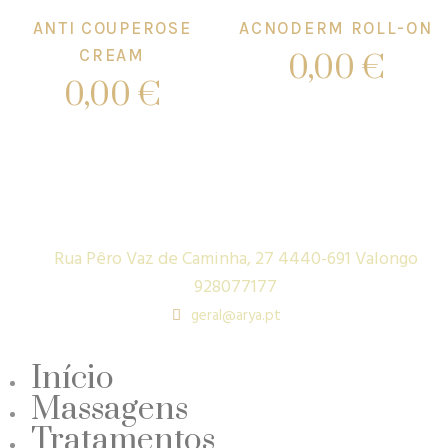
ANTI COUPEROSE
ACNODERM ROLL-ON
CREAM
0,00
€
0,00
€
Add to cart
Add to cart
Rua Pêro Vaz de Caminha, 27 4440-691 Valongo
928077177
geral@arya.pt
Início
Massagens
Tratamentos