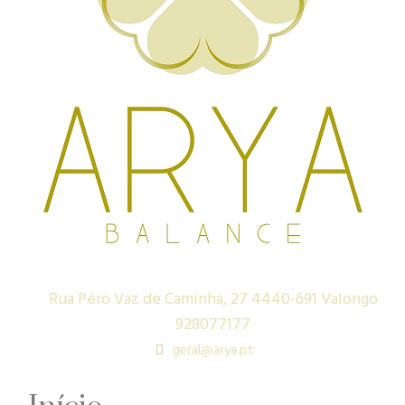
Rua Pêro Vaz de Caminha, 27 4440-691 Valongo
928077177
geral@arya.pt